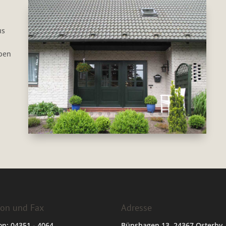
us
rben
fon und Fax
Adresse
on: 04351 - 4064
Bünshagen 13, 24367 Osterby