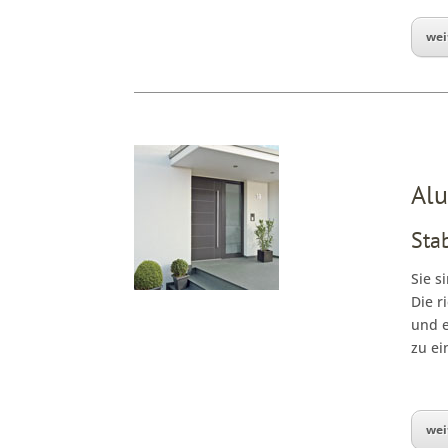
wei
Al
Stab
Sie s
Die r
und e
zu ei
wei