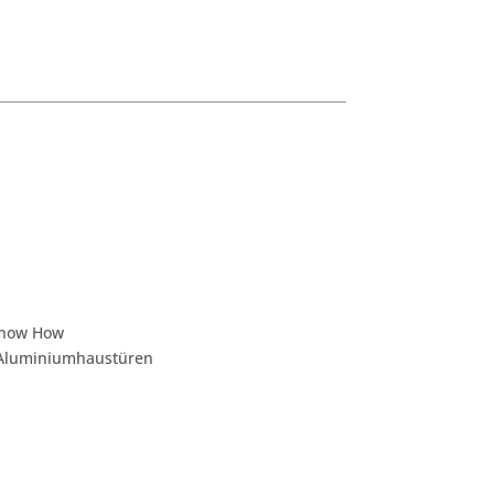
 Know How
e Aluminiumhaustüren