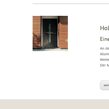
Ho
Eine
An de
Alumi
Weite
Der M
wei