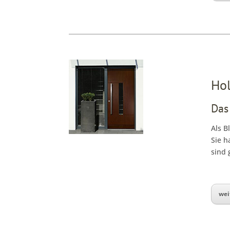
Ho
Das
Als B
Sie h
sind 
wei