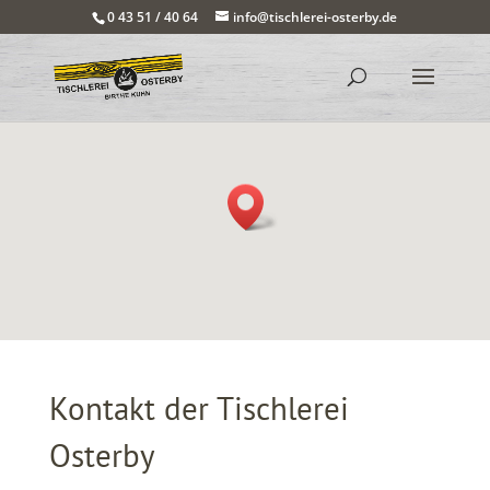
0 43 51 / 40 64
info@tischlerei-osterby.de
Kontakt der Tischlerei
Osterby