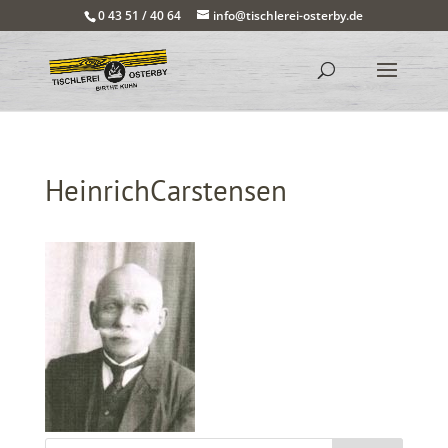
0 43 51 / 40 64
info@tischlerei-osterby.de
HeinrichCarstensen